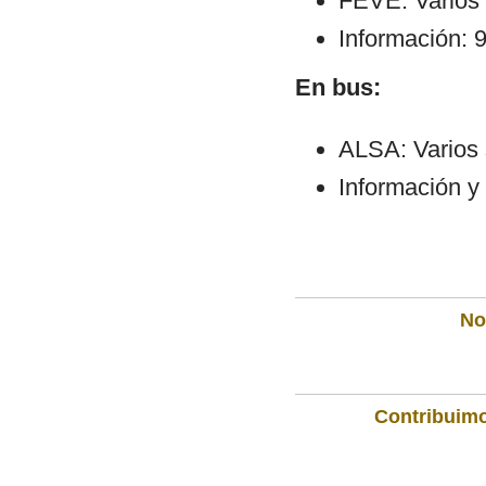
FEVE: Varios 
Información: 
En bus:
ALSA: Varios s
Información y
Not
Contribuimo