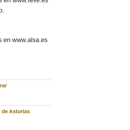
tos en www.feve.es
o.
os en www.alsa.es
rar
 de Asturias