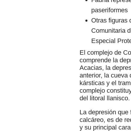
paseriformes
Otras figuras 
Comunitaria d
Especial Prot
El complejo de Cob
comprende la depr
Acacias, la depres
anterior, la cuev
kársticas y el tra
complejo constitu
del litoral llanisco.
La depresión que f
calcáreo, es de r
y su principal car