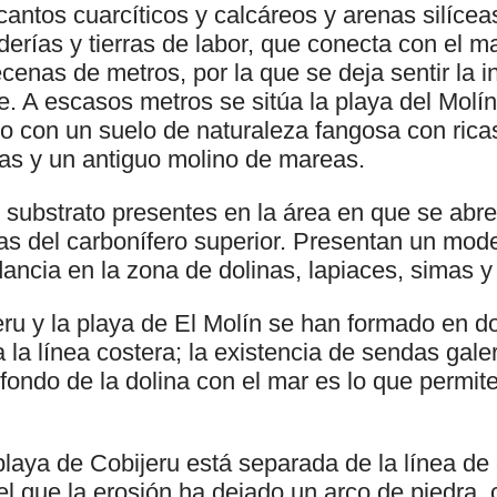
antos cuarcíticos y calcáreos y arenas silícea
derías y tierras de labor, que conecta con el m
ecenas de metros, por la que se deja sentir la i
je. A escasos metros se sitúa la playa del Molín
ro con un suelo de naturaleza fangosa con ri
as y un antiguo molino de mareas.
 substrato presentes en la área en que se abre
as del carbonífero superior. Presentan un mod
ancia en la zona de dolinas, lapiaces, simas y
eru y la playa de El Molín se han formado en d
 la línea costera; la existencia de sendas gale
fondo de la dolina con el mar es lo que permit
 playa de Cobijeru está separada de la línea de
el que la erosión ha dejado un arco de piedra,