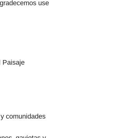
, agradecemos use
l Paisaje
l y comunidades
anes, gaviotas y