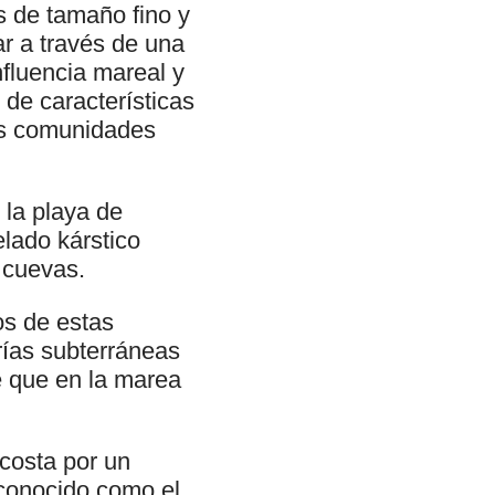
s de tamaño fino y
ar a través de una
nfluencia mareal y
 de características
cas comunidades
 la playa de
elado kárstico
 cuevas.
os de estas
rías subterráneas
e que en la marea
 costa por un
 conocido como el