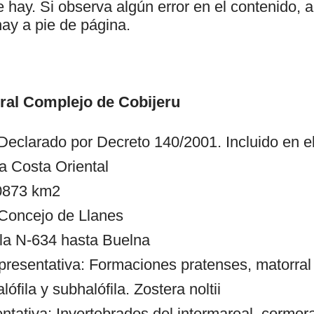
ue hay. Si observa algún error en el contenido
hay a pie de página.
al Complejo de Cobijeru
 Declarado por Decreto 140/2001. Incluido en e
a Costa Oriental
.0873 km2
 Concejo de Llanes
la N-634 hasta Buelna
presentativa: Formaciones pratenses, matorra
ófila y subhalófila. Zostera noltii
ntativa: Invertebrados del intermareal, cormor