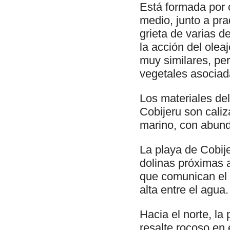
Está formada por c
medio, junto a pra
grieta de varias d
la acción del olea
muy similares, pe
vegetales asociad
Los materiales del
Cobijeru son caliz
marino, con abund
La playa de Cobij
dolinas próximas a
que comunican el 
alta entre el agua.
Hacia el norte, la
resalte rocoso en 