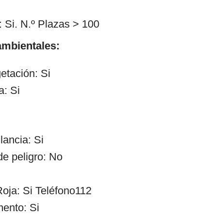
 Si. N.º Plazas > 100
mbientales:
etación: Si
a: Si
lancia: Si
de peligro: No
oja: Si Teléfono112
ento: Si