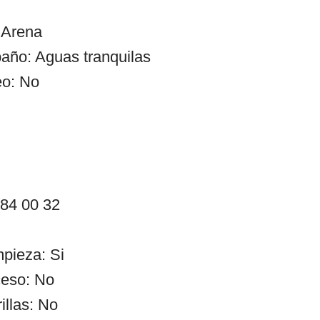
 Arena
año: Aguas tranquilas
eo: No
 84 00 32
mpieza: Si
ceso: No
illas: No