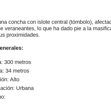
na concha con islote central (tómbolo), afecta
e veraneantes, lo que ha dado pie a la masific
sus proximidades.
generales:
a: 300 metros
a: 34 metros
ón: Alto
ación: Urbana
mo: