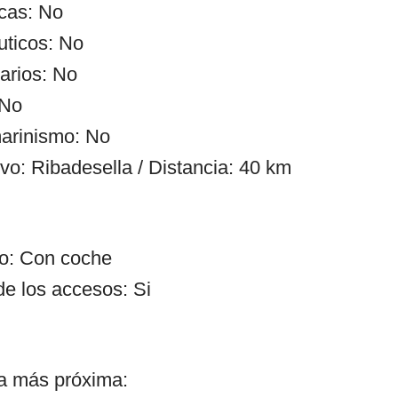
cas: No
uticos: No
arios: No
 No
arinismo: No
vo: Ribadesella / Distancia: 40 km
so: Con coche
de los accesos: Si
ía más próxima: