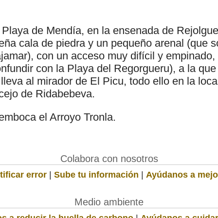
a Playa de Mendía, en la ensenada de Rejolgue
ña cala de piedra y un pequeño arenal (que s
jamar), con un acceso muy difícil y empinado
nfundir con la Playa del Regorgueru), a la que
lleva al mirador de El Picu, todo ello en la loc
cejo de Ridabebeva.
emboca el Arroyo Tronla.
Colabora con nosotros
ificar error
|
Sube tu información
|
Ayúdanos a mejo
Medio ambiente
s a reducir la huella de carbono
|
Ayúdanos a cuidar