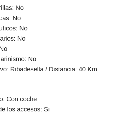
illas: No
cas: No
uticos: No
arios: No
 No
arinismo: No
ivo: Ribadesella / Distancia: 40 Km
so: Con coche
de los accesos: Si