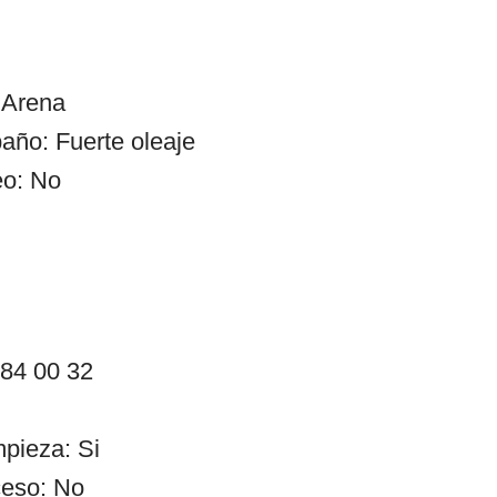
 Arena
año: Fuerte oleaje
eo: No
 84 00 32
mpieza: Si
ceso: No