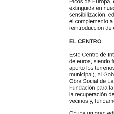
Picos de Europa, 
extinguida en nue
sensibilización, e
el complemento a 
reintroducción de
EL CENTRO
Este Centro de In
de euros, siendo f
aportó los terreno
municipal), el Gob
Obra Social de La 
Fundación para la
la recuperación de
vecinos y, fundam
Ocupa un gran edi