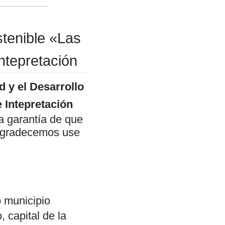
stenible «Las
ntepretación
d y el Desarrollo
 Intepretación
a garantía de que
, agradecemos use
o municipio
 capital de la