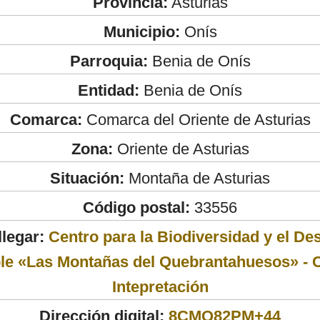
Provincia:
Asturias
Municipio:
Onís
Parroquia:
Benia de Onís
Entidad:
Benia de Onís
Comarca:
Comarca del Oriente de Asturias
Zona:
Oriente de Asturias
Situación:
Montaña de Asturias
Código postal:
33556
legar:
Centro para la Biodiversidad y el Des
le «Las Montañas del Quebrantahuesos» - 
Intepretación
Dirección digital:
8CMQ82PM+44