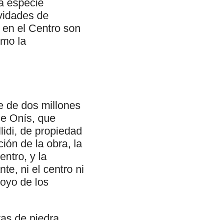
a especie
vidades de
 en el Centro son
omo la
e de dos millones
de Onís, que
lidi, de propiedad
ión de la obra, la
ntro, y la
e, ni el centro ni
poyo de los
tas de piedra