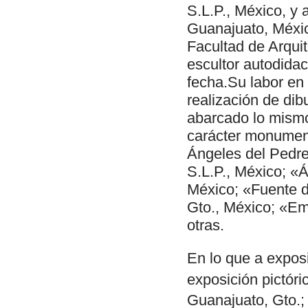
S.L.P., México, y 
Guanajuato, México
Facultad de Arqui
escultor autodidac
fecha.Su labor en 
realización de dib
abarcado lo mismo
carácter monument
Ángeles del Pedre
S.L.P., México; «Á
México; «Fuente d
Gto., México; «Em
otras.
En lo que a exposi
exposición pictóric
Guanajuato, Gto.; 