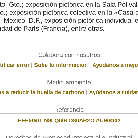
o, Gto.; exposición pictórica en la Sala Polival
.; exposición pictórica colectiva en la «Casa 
 México, D.F., exposición pictórica individual e
dad de París (Francia), entre otras.
Colabora con nosotros
ificar error
|
Sube tu información
|
Ayúdanos a mejo
Medio ambiente
s a reducir la huella de carbono
|
Ayúdanos a cuidar
Referencia
EFE5G0T N8LQ6IR D80AR2O AU90O02
Derechos de Propiedad Intelectual e Industrial