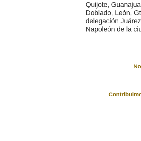
Quijote, Guanajuat
Doblado, León, Gto
delegación Juárez,
Napoleón de la ciu
Not
Contribuimo