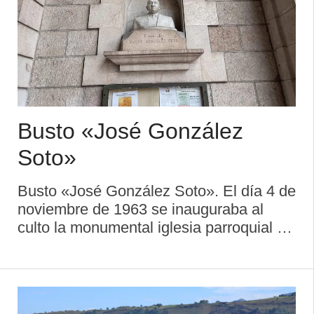
Busto «José González
Soto»
Busto «José González Soto». El día 4 de
noviembre de 1963 se inauguraba al
culto la monumental iglesia parroquial de
Cangas de Onís, encomendada a Santa
María de la Asunción. Se proyectó en
1958 por el arquitecto noreñen ...