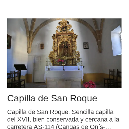
bóveda de cañón, crucero destacado,
cabecera cuadrada cubierta con arista y
espadaña de doble vano. La fiest ...
Capilla de San Roque
Capilla de San Roque. Sencilla capilla
del XVII, bien conservada y cercana a la
carretera AS-114 (Cangas de Onís-