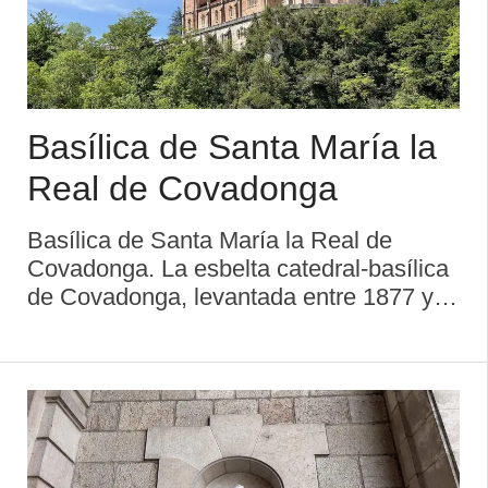
Basílica de Santa María la
Real de Covadonga
Basílica de Santa María la Real de
Covadonga. La esbelta catedral-basílica
de Covadonga, levantada entre 1877 y
1901 en caliza rojiza, es, por armonía,
dimensiones y emplazamiento, una de
las manifestaciones más atrayentes del
Real Sit ...