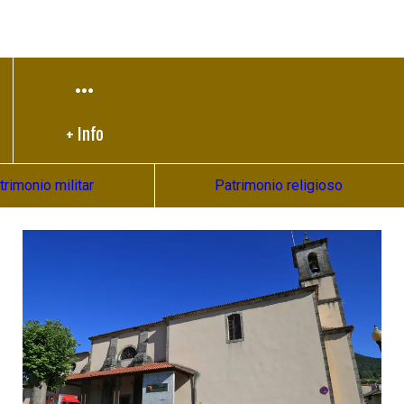
+ Info
trimonio militar
Patrimonio religioso