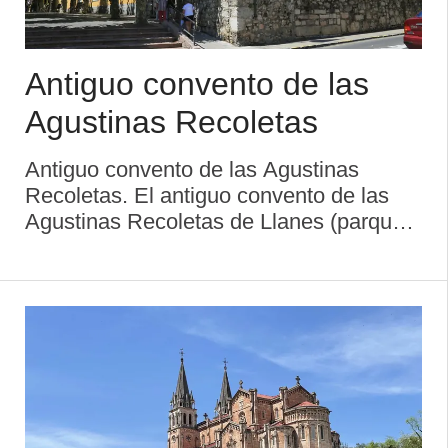
Antiguo convento de las
Agustinas Recoletas
Antiguo convento de las Agustinas
Recoletas. El antiguo convento de las
Agustinas Recoletas de Llanes (parque
Posada Herrera), con entrada por la
avenida de San Pedro, es ahora un
establecimiento hotelero (hotel Don
Paco), de ahí que una buena p ...