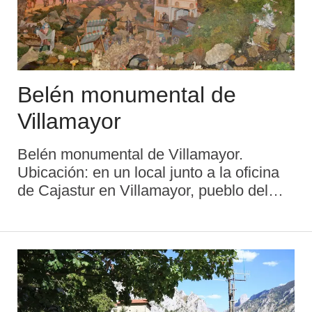
Belén monumental de
Villamayor
Belén monumental de Villamayor.
Ubicación: en un local junto a la oficina
de Cajastur en Villamayor, pueblo del
concejo o municipio asturiano de Piloña
atravesado por la carretera N-634 y
distante 5 km de la villa de Infiesto,
capital munic ...