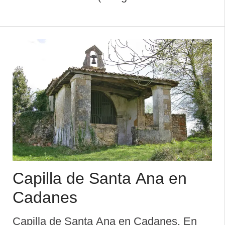
Panes), que atraviesa la capital y el
concejo de Onís. Posee un pórtico
cerrado; nave única, cubierta a tres agua
...
Capilla de Santa Ana en
Cadanes
Capilla de Santa Ana en Cadanes. En