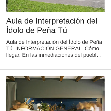
Aula de Interpretación del
Ídolo de Peña Tú
Aula de Interpretación del Ídolo de Peña
Tú. INFORMACIÓN GENERAL. Cómo
llegar. En las inmediaciones del pueblo
de Puertas de Vidiago (Llanes), se
encuentra el Ídolo de Peña Tú, roca en la
que una de sus paredes muestra varias
...