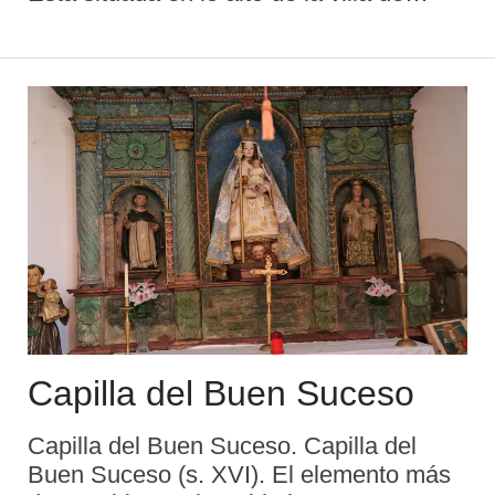
Lastres, en un lugar de extrema belleza
al lado del área recreativa del Campo de
San Roque y del Mirador de San Roque.
Magn& ...
Capilla del Buen Suceso
Capilla del Buen Suceso. Capilla del
Buen Suceso (s. XVI). El elemento más