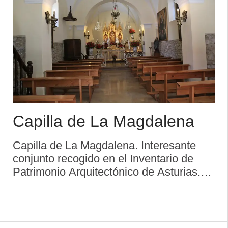
Capilla de La Magdalena
Capilla de La Magdalena. Interesante
conjunto recogido en el Inventario de
Patrimonio Arquitectónico de Asturias.
La capilla de la Magdalena, emplazada
en la plaza de igual nombre, paralela a la
calle Mayor, ha sido muy restaurada; a
pesar d ...