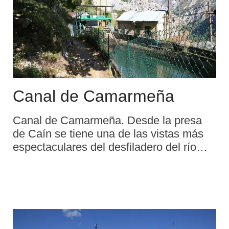
Canal de Camarmeña
Canal de Camarmeña. Desde la presa
de Caín se tiene una de las vistas más
espectaculares del desfiladero del río
Cares. Aquí comienza la ruta del Cares
que discurre en paralelo al canal que
trasvasa el agua desde el embalse de
Ca& ...