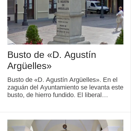
Busto de «D. Agustín
Argüelles»
Busto de «D. Agustín Argüelles». En el
zaguán del Ayuntamiento se levanta este
busto, de hierro fundido. El liberal
asturiano Agustín Argüelles, llamado el
Divino Argüelles y el Arístides español,
nació en Ribadesel ...