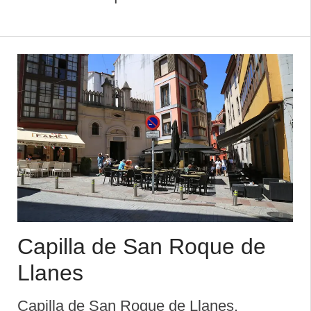
Antiguo lugar de celebración de San
Pedrín en Debodes en la parroquia de
Caldueño (Llanes). Festividad con salida
del ...
Capilla de San Roque de
Llanes
Capilla de San Roque de Llanes.